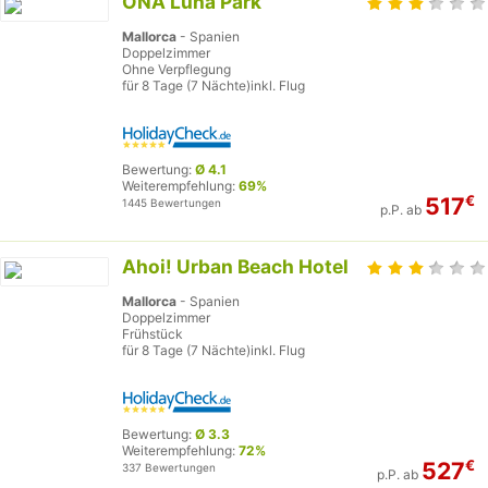
ONA Luna Park
Mallorca
- Spanien
Doppelzimmer
Ohne Verpflegung
für 8 Tage (7 Nächte)inkl. Flug
Bewertung:
Ø 4.1
Weiterempfehlung:
69%
€
517
1445 Bewertungen
p.P. ab
Ahoi! Urban Beach Hotel
Mallorca
- Spanien
Doppelzimmer
Frühstück
für 8 Tage (7 Nächte)inkl. Flug
Bewertung:
Ø 3.3
Weiterempfehlung:
72%
€
527
337 Bewertungen
p.P. ab