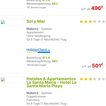
Bewertung:
Ø 3.4
Weiterempfehlung:
68%
€
496
191 Bewertungen
p.P. ab
Sol y Mar
Mallorca
- Spanien
Appartement
Ohne Verpflegung
für 8 Tage (7 Nächte)inkl. Flug
Bewertung:
Ø 3.9
Weiterempfehlung:
49%
€
501
168 Bewertungen
p.P. ab
Hoteles & Apartamentos
La Santa Maria - Hotel La
Santa Maria Playa
Mallorca
- Spanien
Doppelzimmer
Frühstück
für 8 Tage (7 Nächte)inkl. Flug